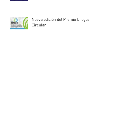
Nueva edición del Premio Uruguay
Circular
INACOOP anuncia nueve medidas
de apoyo para cooperativas y
entidades de la economía social
afectadas por el temporal
Llamado abierto para la
contratación de servicios
profesionales de Auditoría Interna
Lanzamiento del Programa Redes